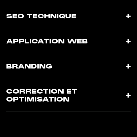
entreprise, sans dépendre de modèles préfabriqués, thèmes ou
Création d’interfaces et d’expériences utilisateur qui privilégient
plugins.
la clarté, l’accessibilité et la simplicité. Chaque écran est conçu
SEO TECHNIQUE
+
pour faciliter la navigation et mettre le contenu en valeur.
Optimisation technique des sites pour favoriser leur indexation
par les moteurs de recherche : structure HTML, performances,
APPLICATION WEB
+
métadonnées, données structurées, accessibilité et bonnes
pratiques du web.
Développement d’applications web, d’espaces clients, de portails,
d’outils de gestion et d’intégrations sur mesure permettant
BRANDING
+
d’automatiser des processus et de répondre à des besoins
spécifiques.
Création et évolution d’identités visuelles, incluant les logos, la
palette de couleurs, la typographie, les guides de marque et les
CORRECTION ET
+
éléments graphiques assurant une image cohérente sur tous les
OPTIMISATION
supports.
Intervention sur des sites web et applications existants afin de
corriger des bogues, améliorer les performances, ajouter des
fonctionnalités et faire évoluer des solutions développées par
d'autres équipes.